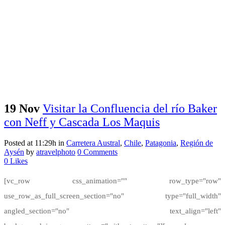
19 Nov
Visitar la Confluencia del río Baker
con Neff y Cascada Los Maquis
Posted at 11:29h
in
Carretera Austral
,
Chile
,
Patagonia
,
Región de
Aysén
by
atravelphoto
0 Comments
0
Likes
[vc_row css_animation="" row_type="row"
use_row_as_full_screen_section="no" type="full_width"
angled_section="no" text_align="left"