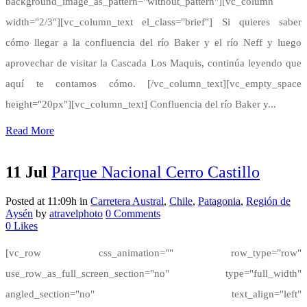
background_image_as_pattern="without_pattern"][vc_column
width="2/3"][vc_column_text el_class="brief"] Si quieres saber
cómo llegar a la confluencia del río Baker y el río Neff y luego
aprovechar de visitar la Cascada Los Maquis, continúa leyendo que
aquí te contamos cómo. [/vc_column_text][vc_empty_space
height="20px"][vc_column_text] Confluencia del río Baker y...
Read More
11 Jul
Parque Nacional Cerro Castillo
Posted at 11:09h
in
Carretera Austral
,
Chile
,
Patagonia
,
Región de
Aysén
by
atravelphoto
0 Comments
0
Likes
[vc_row css_animation="" row_type="row"
use_row_as_full_screen_section="no" type="full_width"
angled_section="no" text_align="left"