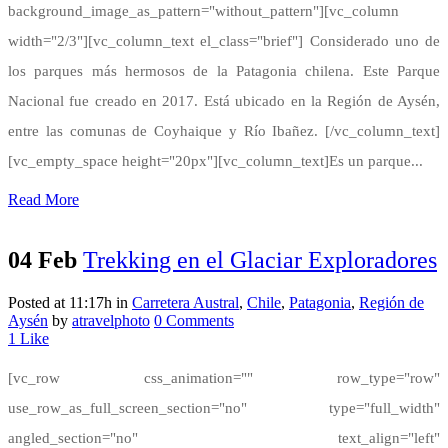
background_image_as_pattern="without_pattern"][vc_column
width="2/3"][vc_column_text el_class="brief"] Considerado uno de
los parques más hermosos de la Patagonia chilena. Este Parque
Nacional fue creado en 2017. Está ubicado en la Región de Aysén,
entre las comunas de Coyhaique y Río Ibañez. [/vc_column_text]
[vc_empty_space height="20px"][vc_column_text]Es un parque...
Read More
04 Feb
Trekking en el Glaciar Exploradores
Posted at 11:17h
in
Carretera Austral
,
Chile
,
Patagonia
,
Región de
Aysén
by
atravelphoto
0 Comments
1
Like
[vc_row css_animation="" row_type="row"
use_row_as_full_screen_section="no" type="full_width"
angled_section="no" text_align="left"